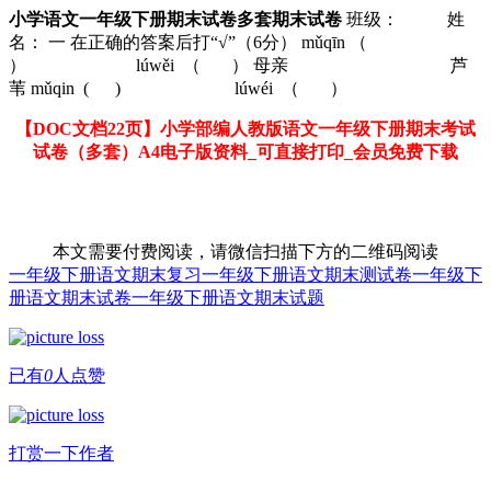
小学语文一年级下册期末试卷多套期末试卷
班级： 姓
名： 一 在正确的答案后打“√”（6分） mǔqīn （
） lúwěi （ ） 母亲 芦
苇 mǔqin ( ) lúwéi （ ）
【DOC文档22页】小学部编人教版语文一年级下册期末考试
试卷（多套）A4电子版资料_可直接打印_会员免费下载
本文需要付费阅读，请微信扫描下方的二维码阅读
一年级下册语文期末复习
一年级下册语文期末测试卷
一年级下
册语文期末试卷
一年级下册语文期末试题
已有
0
人点赞
打赏一下作者