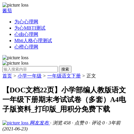
酱茄
为心心理网
为心MBTI测试
心由心理网
Mbti人格心理测试
心橙心理网
搜索
首页
>
小学一年级
>
一年级语文下册
>
正文
【DOC文档22页】小学部编人教版语文
一年级下册期末考试试卷（多套）A4电
子版资料_打印版_用积分免费下载
网友发布
·
浏览 458
·
点赞 0
·
评论 0
·
3年前
(2021-06-23)