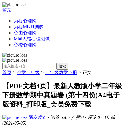
酱茄
为心心理网
为心MBTI测试
心由心理网
Mbti人格心理测试
心橙心理网
搜索
首页
>
小学二年级
>
二年级数学下册
>
正文
【PDF文档4页】最新人教版小学二年级
下册数学期中真题卷 (第十四份)A4电子
版资料_打印版_会员免费下载
网友发布
·
浏览 520
·
点赞 0
·
评论 0
·
3年前
(2021-05-05)