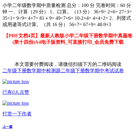
小学二年级数学期中质量检测 总分：100 分 完卷时间：60 分
钟 一、计算（29 分） 1、口算。（13 分） 36÷9= 2×6= 27÷3=
35÷1= 9÷9= 4×7= 81＋9= 49÷7×6= 10-2×4= 4×4÷2= 2、列竖式
或用递等式计算。（共 16 分） 56÷7= 67÷9= 48-9×3
【PDF文档4页】最新人教版小学二年级下册数学期中真题卷
(第十四份)A4电子版资料_可直接打印_会员免费下载
本文需要付费阅读，请微信扫描下方的二维码阅读
二年级下册数学期中检测题
二年级下册数学期中考试试卷
已有
0
人点赞
打赏一下作者
上一篇