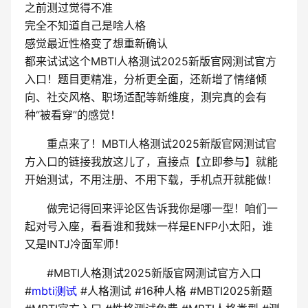
之前测过觉得不准
完全不知道自己是啥人格
感觉最近性格变了想重新确认
都来试试这个MBTI人格测试2025新版官网测试官方
入口！题目更精准，分析更全面，还新增了情绪倾
向、社交风格、职场适配等新维度，测完真的会有
种“被看穿”的感觉！
重点来了！MBTI人格测试2025新版官网测试官
方入口的链接我放这儿了，直接点【立即参与】就能
开始测试，不用注册、不用下载，手机点开就能做！
做完记得回来评论区告诉我你是哪一型！咱们一
起对号入座，看看谁和我妹一样是ENFP小太阳，谁
又是INTJ冷面军师！
#MBTI人格测试2025新版官网测试官方入口 
#
mbti测试
 #人格测试 #16种人格 #MBTI2025新题 