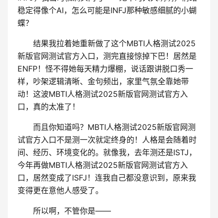
稳定得像个AI，怎么可能是INFJ那种敏感细腻的小蝴
蝶？
结果我拉着她重新做了这个MBTI人格测试2025
新版官网测试官方入口，测完直接惊掉下巴！居然是
ENFP！怪不得她每天精力爆棚，说话跟讲脱口秀一
样，吵架逻辑清晰、金句频出，家里气氛全靠她带
动！这波MBTI人格测试2025新版官网测试官方入
口，真的太准了！
而且你知道吗？MBTI人格测试2025新版官网测
试官方入口不是测一次就定终身的！人格是会随着时
间、经历、环境变化的。就像我，去年测还是ISTJ，
今年再做MBTI人格测试2025新版官网测试官方入
口，居然变成了ISFJ！连我自己都没意识到，原来我
变得更在意他人感受了。
所以啊，不管你是——
